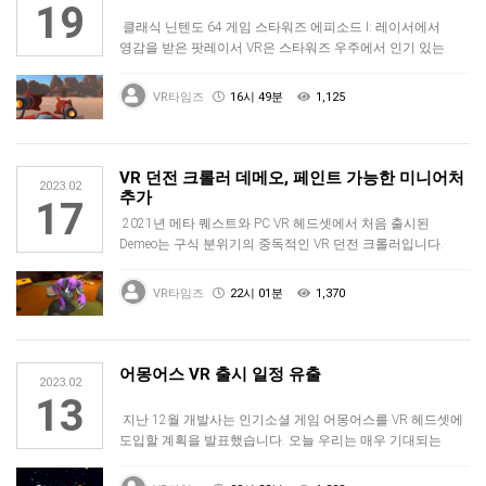
19
클래식 닌텐도 64 게임 스타워즈 에피소드 I: 레이서에서
영감을 받은 팟레이서 VR은 스타워즈 우주에서 인기 있는
가상의 스포츠를 …
VR타임즈
16시 49분
1,125
VR 던전 크롤러 데메오, 페인트 가능한 미니어처
2023.02
추가
17
2021년 메타 퀘스트와 PC VR 헤드셋에서 처음 출시된
Demeo는 구식 분위기의 중독적인 VR 던전 크롤러입니다.
개발자 Res…
VR타임즈
22시 01분
1,370
어몽어스 VR 출시 일정 유출
2023.02
13
지난 12월 개발사는 인기소셜 게임 어몽어스를 VR 헤드셋에
도입할 계획을 발표했습니다. 오늘 우리는 매우 기대되는
멀티플레이어 파티…