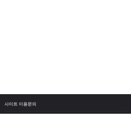
사이트 이용문의
상담시간
: 평일 09:00 ~ 18:00 토요일 09:00 ~ 12:00
휴일안내
: 일요일 및 공휴일은 휴무