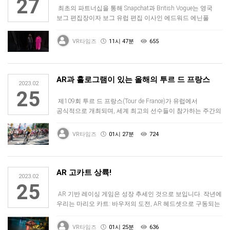
27
최초의 파트너십을 통해 Snapchat과 British Vogue는 영국
보그 편집장이자 보그 유럽 편집 이사인 에드워드 에닌풀
OB…
VR타임즈
11시 47분
655
AR과 홀로그램이 있는 올해의 투르 드 프랑스
2023.02
25
제109회 투르 드 프랑스(Tour de France)가 유럽에서
공식적으로 개최되며, 세계 최고의 선수들이 참가하는 주간의
경쟁 사…
VR타임즈
01시 27분
724
AR 고카트 상륙!
2023.02
25
AR 기반 레이싱 게임은 성장 추세인 것으로 보입니다. 작년에
우리는 마리오 카트: 바우저의 도전, AR 헤드셋으로 구동되는
유니버설…
VR타임즈
01시 25분
636