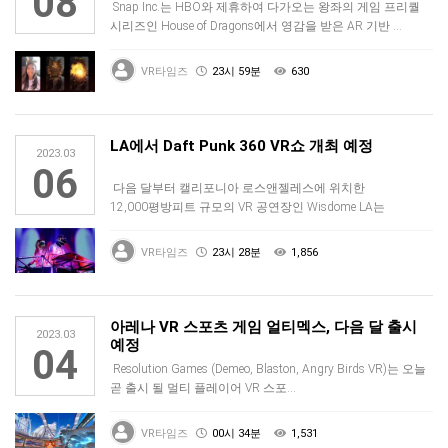
08
Snap Inc.는 HBO와 제휴하여 다가오는 왕좌의 게임 프리퀄
시리즈인 House of Dragons에서 영감을 받은 AR 기반 …
VR타임즈
23시 59분
630
LA에서 Daft Punk 360 VR쇼 개최 예정
2023.03
06
다음 달부터 캘리포니아 로스앤젤레스에 위치한
12,000평방피트 규모의 VR 공연장인 Wisdome LA는
상징적인 로봇 듀오 Daf…
VR타임즈
23시 28분
1,856
아레나 VR 스포츠 게임 얼티멕스, 다음 달 출시
2023.03
예정
04
Resolution Games (Demeo, Blaston, Angry Birds VR)는 오늘
곧 출시 될 멀티 플레이어 VR 스포…
VR타임즈
00시 34분
1,531