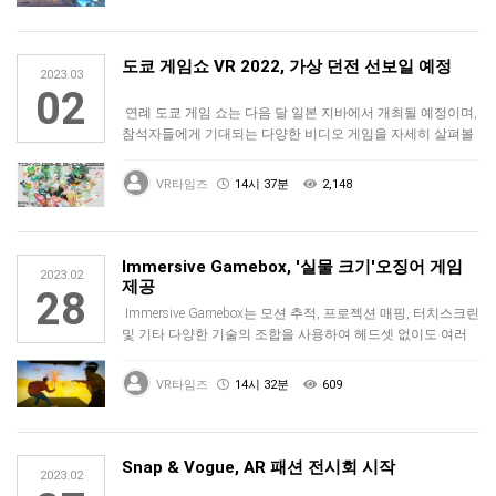
도쿄 게임쇼 VR 2022, 가상 던전 선보일 예정
2023.03
02
연례 도쿄 게임 쇼는 다음 달 일본 지바에서 개최될 예정이며,
참석자들에게 기대되는 다양한 비디오 게임을 자세히 살펴볼
수 있습니다.…
VR타임즈
14시 37분
2,148
Immersive Gamebox, '실물 크기'오징어 게임
2023.02
제공
28
Immersive Gamebox는 모션 추적, 프로젝션 매핑, 터치스크린
및 기타 다양한 기술의 조합을 사용하여 헤드셋 없이도 여러
…
VR타임즈
14시 32분
609
Snap & Vogue, AR 패션 전시회 시작
2023.02