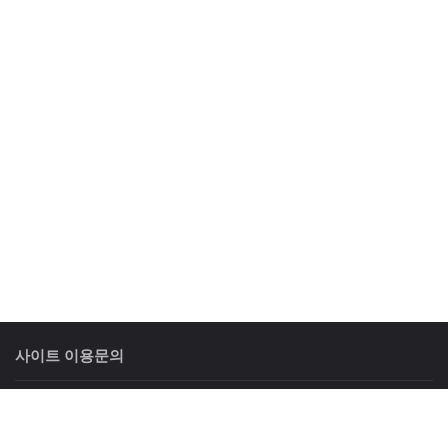
사이트 이용문의
상담시간
: 평일 09:00 ~ 18:00 토요일 09:00 ~ 12:00
휴일안내
: 일요일 및 공휴일은 휴무