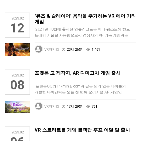
'뮤즈 & 슬레이어' 음악을 추가하는 VR 에어 기타
2023.02
게임
12
2021년 10월에 출시된 언플러그드는 메타 퀘스트의 핸드
트래킹 기술을 사용함으로써 경쟁사의 VR 리듬 게임과는
차별화돱니다. 표준…
VR타임즈
23시 26분
1,461
포켓몬 고 제작자, AR 다마고치 게임 출시
2023.02
08
포켓몬GO와 Pikmin Bloom과 같은 인기 있는 타이틀의
개발한 나이앤틱은 오늘 첫 번째 오리지널 AR 게임인
페리도트를 발표했…
VR타임즈
17시 29분
761
VR 스트리트볼 게임 블랙탑 후프 이달 말 출시
2023.02