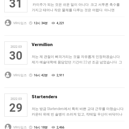
31
카이주가 되는 것은 쉬운 일이 아니다. 크고 서투른 촉수를
가지고 태어나 작은 물체를 다루는 것은 어렵다. 아니면
사람들. 하지만 그것에는 단…
VR타임즈
12시 34분
4,221
Vermillion
2022.03
30
저는 제 관절이 삐걱거리는 것을 자유롭게 인정하겠습니다.
제가 예술대학에 몸담았던 기간이 22년 조금 넘었습니다. 그
이후로 나는 예술에 손을 …
VR타임즈
16시 42분
2,911
Startenders
2022.03
29
저는 방금 Startenders에서 특히 바쁜 교대 근무를 마쳤습니다.
카운터 위에 빈 술병이 쓰러져 있고, 칵테일 우산이 바닥이나
바 칸막이에…
VR타임즈
16시 18분
2,466