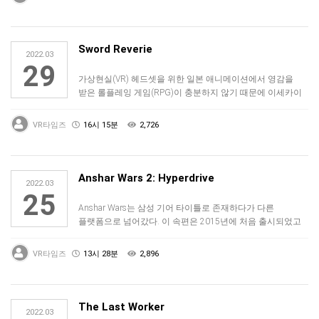
Sword Reverie
2022.03
29
가상현실(VR) 헤드셋을 위한 일본 애니메이션에서 영감을
받은 롤플레잉 게임(RPG)이 충분하지 않기 때문에 이세카이
엔터테인먼트가 몇 년 전 …
VR타임즈
16시 15분
2,726
Anshar Wars 2: Hyperdrive
2022.03
25
Anshar Wars는 삼성 기어 타이틀로 존재하다가 다른
플랫폼으로 넘어갔다. 이 속편은 2015년에 처음 출시되었고
오늘날 우리가 보는 것과…
VR타임즈
13시 28분
2,896
The Last Worker
2022.03