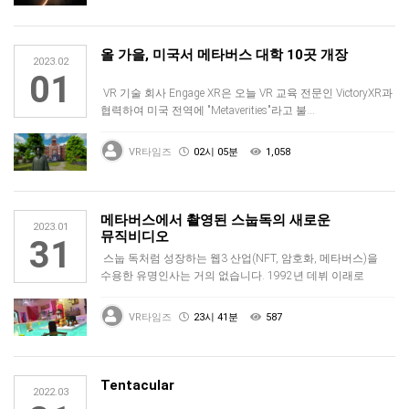
올 가을, 미국서 메타버스 대학 10곳 개장
2023.02
01
VR 기술 회사 Engage XR은 오늘 VR 교육 전문인 VictoryXR과
협력하여 미국 전역에 "Metaverities"라고 불…
VR타임즈
02시 05분
1,058
메타버스에서 촬영된 스눕독의 새로운
2023.01
뮤직비디오
31
스눕 독처럼 성장하는 웹3 산업(NFT, 암호화, 메타버스)을
수용한 유명인사는 거의 없습니다. 1992년 데뷔 이래로
다작인 랩퍼,…
VR타임즈
23시 41분
587
Tentacular
2022.03