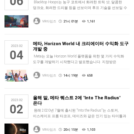
06
Blacktop Hoops는 농구 코트에서 화려한 트릭 샷, 달콤한
덩크슛, 화려한 드리블 등을 선보이며 후프 기술을 선보일 수
있는…
VR타임즈
21시 01분
1,161
메타, Horizon World 내 크리에이터 수익화 도구
2023.02
개발 중
04
Meta는 오늘 Horizon World 플랫폼을 위한 몇 가지 수익화
도구를 개발하기 시작했다고 발표했습니다. 지정받은
사용자들은 …
VR타임즈
14시 19분
658
올해 말, 메타 퀘스트 2에 "Into The Radius"
2023.02
온다
02
원래 2020년 7월에 출시된 "Into the Radius"는 스토커,
이스케이프 프롬 타코프, 데이즈와 같은 인기 있는 타이틀과
…
VR타임즈
20시 15분
1,103