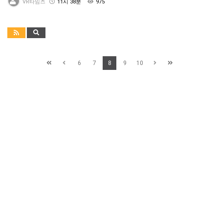
VR타임즈
11시 38분
975
6
7
8
9
10