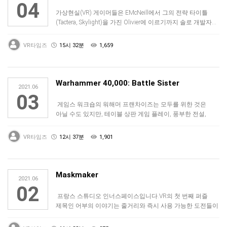
04
가상현실(VR) 게이머들은 EMcNeill에서 그의 전략 타이틀
(Tactera, Skylight)을 가진 Olivier에 이르기까지 솔로 개발자…
VR타임즈
15시 32분
1,659
Warhammer 40,000: Battle Sister
2021.06
03
게임스 워크숍의 워해머 프랜차이즈는 모두를 위한 것은
아닐 수도 있지만, 테이블 상판 게임 플레이, 풍부한 전설,
등장인물들의 어리석음에 열광…
VR타임즈
12시 37분
1,901
Maskmaker
2021.06
02
프랑스 스튜디오 인너스페이스입니다.VR의 첫 번째 퍼즐
제목인 어부의 이야기는 줄거리와 즉시 사용 가능한 도전들이
뒤섞여있었지만, 너무 빨리 …