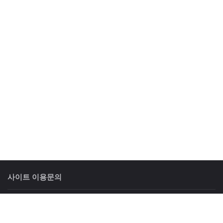
사이트 이용문의
상담시간
: 평일 09:00 ~ 18:00 토요일 09:00 ~ 12:00
휴일안내
: 일요일 및 공휴일은 휴무