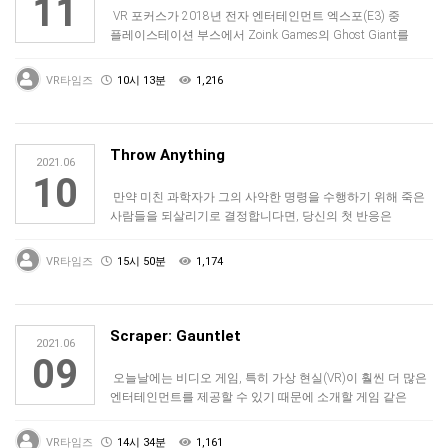
11
VR 포커스가 2018년 전자 엔터테인먼트 엑스포(E3) 중
플레이스테이션 부스에서 Zoink Games의 Ghost Giant를
처음 만났을…
VR타임즈
10시 13분
1,216
Throw Anything
2021.06
10
만약 미친 과학자가 그의 사악한 명령을 수행하기 위해 죽은
사람들을 되살리기로 결정합니다면, 당신의 첫 반응은
어떨까요 대부분의 사람들이 집을…
VR타임즈
15시 50분
1,174
Scraper: Gauntlet
2021.06
09
오늘날에는 비디오 게임, 특히 가상 현실(VR)이 훨씬 더 많은
엔터테인먼트를 제공할 수 있기 때문에 소개할 게임 같은
유형의 오락이 감소하고…
VR타임즈
14시 34분
1,161