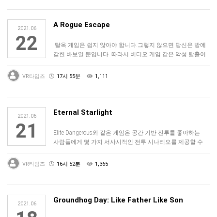
A Rogue Escape
2021.06
22
탈옥 게임은 쉽지 않아야 합니다.그렇지 않으면 당신은 방에
갇힌 바보일 뿐입니다. 따라서 비디오 게임 같은 악성 탈출이
등장할 때는 항상 만족…
VR타임즈
17시 55분
1,111
Eternal Starlight
2021.06
21
Elite Dangerous와 같은 게임은 공간 기반 전투를 좋아하는
사람들에게 몇 가지 서사시적인 전투 시나리오를 제공할 수
있지만, 많은 시…
VR타임즈
16시 52분
1,365
Groundhog Day: Like Father Like Son
2021.06