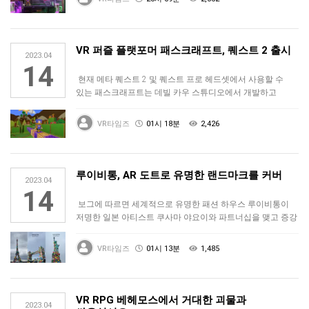
VR 퍼즐 플랫포머 패스크래프트, 퀘스트 2 출시
2023.04
14
현재 메타 퀘스트 2 및 퀘스트 프로 헤드셋에서 사용할 수
있는 패스크래프트는 데빌 카우 스튜디오에서 개발하고
버티고 게임즈에서 퍼블…
VR타임즈
01시 18분
2,426
루이비통, AR 도트로 유명한 랜드마크를 커버
2023.04
14
보그에 따르면 세계적으로 유명한 패션 하우스 루이비통이
저명한 일본 아티스트 쿠사마 야요이와 파트너십을 맺고 증강
현실(AR) 기술로…
VR타임즈
01시 13분
1,485
VR RPG 베헤모스에서 거대한 괴물과
2023.04