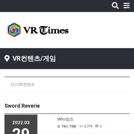
Toggle
naviga
VR컨텐츠/게임
인기VR컨텐츠
Sword Reverie
VR타임즈
2022.03
16시 15분
2,719
0