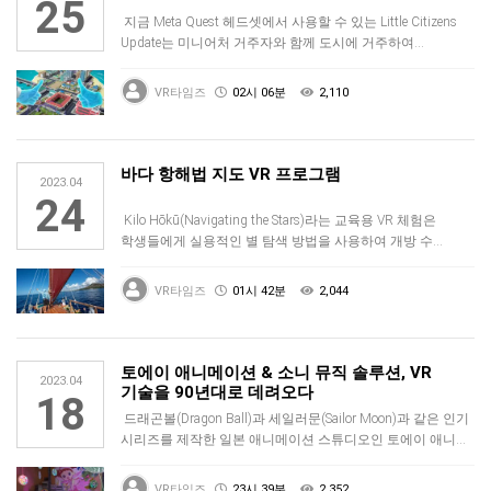
25
지금 Meta Quest 헤드셋에서 사용할 수 있는 Little Citizens
Update는 미니어처 거주자와 함께 도시에 거주하여…
VR타임즈
02시 06분
2,110
바다 항해법 지도 VR 프로그램
2023.04
24
Kilo Hōkū(Navigating the Stars)라는 교육용 VR 체험은
학생들에게 실용적인 별 탐색 방법을 사용하여 개방 수…
VR타임즈
01시 42분
2,044
토에이 애니메이션 & 소니 뮤직 솔루션, VR
2023.04
기술을 90년대로 데려오다
18
드래곤볼(Dragon Ball)과 세일러문(Sailor Moon)과 같은 인기
시리즈를 제작한 일본 애니메이션 스튜디오인 토에이 애니…
VR타임즈
23시 39분
2,352