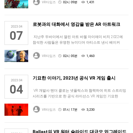
VR타임즈
02시 09분
1,431
로봇과의 대화에서 영감을 받은 AR 아트워크
2023.04
07
지난주 두바이에서 열린 아트 바젤 마이애미 비치 2022에
참석한 사람들은 유명한 뉴미디어 아티스트 낸시 베이커
케이힐(Nancy B…
VR타임즈
02시 05분
1,460
기묘한 이야기, 2023년 공식 VR 게임 출시
2023.04
04
VR 개발사 텐더 클로는 넷플릭스와 협력하여 히트 스트리밍
시리즈를 기반으로 한 공식 라이선스 VR 게임인 기묘한
이야기 VR을 출시…
VR타임즈
01시 17분
3,230
Ballast의 VR 워터 슬라이드 대규모 업그레이드