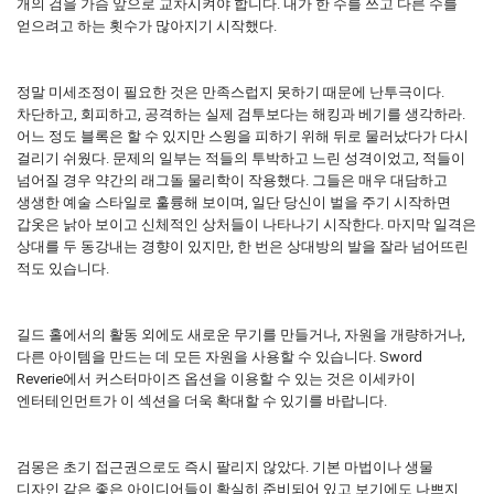
개의 검을 가슴 앞으로 교차시켜야 합니다. 내가 한 수를 쓰고 다른 수를
얻으려고 하는 횟수가 많아지기 시작했다.
정말 미세조정이 필요한 것은 만족스럽지 못하기 때문에 난투극이다.
차단하고, 회피하고, 공격하는 실제 검투보다는 해킹과 베기를 생각하라.
어느 정도 블록은 할 수 있지만 스윙을 피하기 위해 뒤로 물러났다가 다시
걸리기 쉬웠다. 문제의 일부는 적들의 투박하고 느린 성격이었고, 적들이
넘어질 경우 약간의 래그돌 물리학이 작용했다. 그들은 매우 대담하고
생생한 예술 스타일로 훌륭해 보이며, 일단 당신이 벌을 주기 시작하면
갑옷은 낡아 보이고 신체적인 상처들이 나타나기 시작한다. 마지막 일격은
상대를 두 동강내는 경향이 있지만, 한 번은 상대방의 발을 잘라 넘어뜨린
적도 있습니다.
길드 홀에서의 활동 외에도 새로운 무기를 만들거나, 자원을 개량하거나,
다른 아이템을 만드는 데 모든 자원을 사용할 수 있습니다. Sword
Reverie에서 커스터마이즈 옵션을 이용할 수 있는 것은 이세카이
엔터테인먼트가 이 섹션을 더욱 확대할 수 있기를 바랍니다.
검몽은 초기 접근권으로도 즉시 팔리지 않았다. 기본 마법이나 생물
디자인 같은 좋은 아이디어들이 확실히 준비되어 있고 보기에도 나쁘지