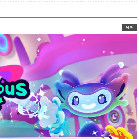
바벨탑V
노아의방주&성
이제는 교회에서도
목록
시각장애 
황반변경,망막증,
VR스키/
선수연습시뮬레이터로 V
VR로잉머
VR스포츠-로잉머신 시뮬레이터로 
VR승마
3가지 타입별 VR승마체험가능(안