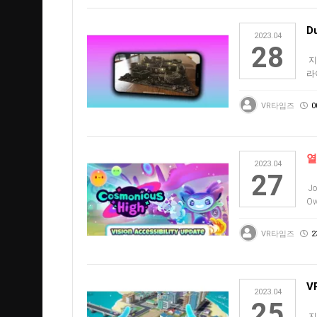
D
2023.04
28
지
라
너무
VR타임즈
0
열
2023.04
27
Jo
O
있
VR타임즈
2
V
2023.04
25
지금