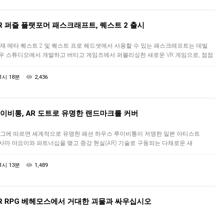
R 퍼즐 플랫포머 패스크래프트, 퀘스트 2 출시
재 메타 퀘스트 2 및 퀘스트 프로 헤드셋에서 사용할 수 있는 패스크래프트는 데빌
우 스튜디오에서 개발하고 버티고 게임즈에서 퍼블리싱한 새로운 VR 게임으로, 점점
 복잡해지는 일련의 퍼즐을 통해 사랑스러워 보이는 동료를 안전하게 호위…
1시 18분
2,436
이비통, AR 도트로 유명한 랜드마크를 커버
그에 따르면 세계적으로 유명한 패션 하우스 루이비통이 저명한 일본 아티스트
사마 야요이와 파트너십을 맺고 증강 현실(AR) 기술로 구동되는 다채로운 새
페인을 진행했습니다. 개발자가 특정 실제 위치에 연결된 렌즈 경험을 만들 수 있는 …
1시 13분
1,489
R RPG 베헤모스에서 거대한 괴물과 싸우십시오