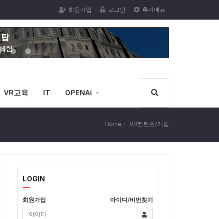
벨탑
회원가입
로그인
추가메뉴
R체험
막 VR체험
 VR체험을
VR체험
녹내장,백내장
VR교육
IT
OPENAi
서핑체험
R체험을(스코어계산)
Home
VR컨텐츠/게임
신체험
VR노젓기 체험을(스코어계산)
체험
LOGIN
전한 VR스포츠 승마체험가능)
회원가입
아이디/비번찾기
벨탑