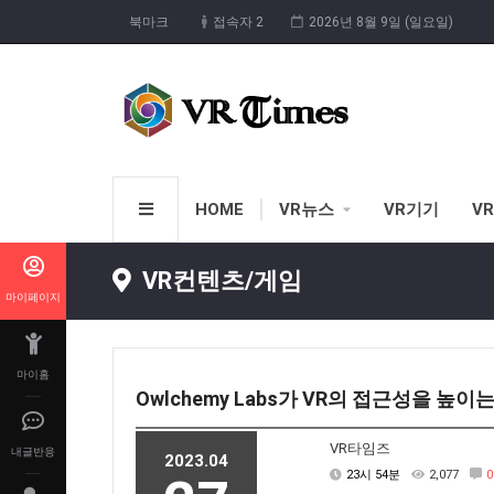
북마크
접속자 2
2026년 8월 9일 (일요일)
HOME
VR뉴스
VR기기
V
VR컨텐츠/게임
마이페이지
마이홈
Owlchemy Labs가 VR의 접근성을 높이
VR타임즈
내글반응
2023.04
23시 54분
2,077
0