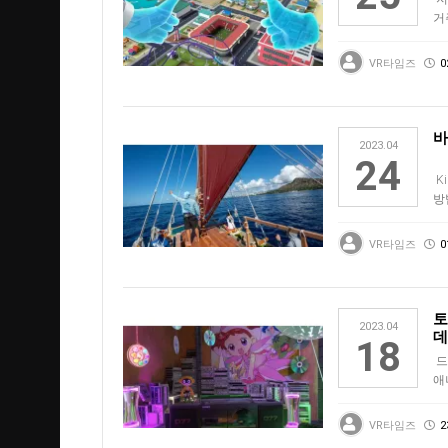
거
먼
VR타임즈
0
바
2023.04
24
Ki
방
"V
VR타임즈
0
토
2023.04
데
18
드
애
(S
VR타임즈
2