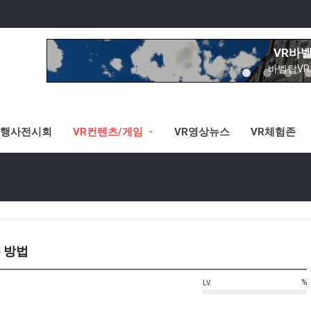
VR바
바벨탑V
노아의방주&성
이제는 교회에서도
시각장애 
황반변경,망막증,
R행사전시회
VR컨텐츠/게임
VR영상뉴스
VR체험존
VR스키/
선수연습시뮬레이터로 V
VR로잉머
VR스포츠-로잉머신 시뮬레이터로 
VR승마
는 방법
3가지 타입별 VR승마체험가능(안
%
LV.
VR바