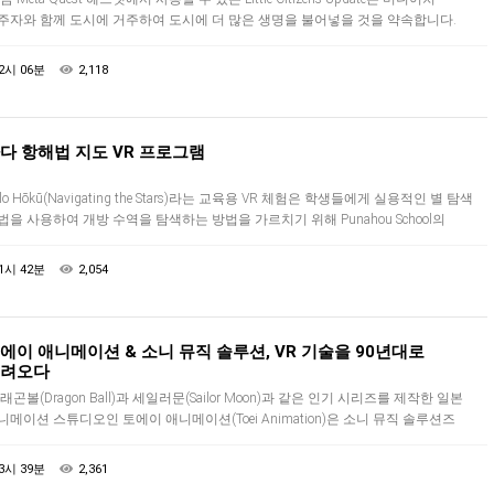
주자와 함께 도시에 거주하여 도시에 더 많은 생명을 불어넣을 것을 약속합니다.
지를 모으는 대신 스포츠 경기장 및 공공 공원과 같은 …
2시 06분
2,118
다 항해법 지도 VR 프로그램
lo Hōkū(Navigating the Stars)라는 교육용 VR 체험은 학생들에게 실용적인 별 탐색
법을 사용하여 개방 수역을 탐색하는 방법을 가르치기 위해 Punahou School의
oyaging at Punahou" 프로…
1시 42분
2,054
에이 애니메이션 & 소니 뮤직 솔루션, VR 기술을 90년대로
려오다
래곤볼(Dragon Ball)과 세일러문(Sailor Moon)과 같은 인기 시리즈를 제작한 일본
니메이션 스튜디오인 토에이 애니메이션(Toei Animation)은 소니 뮤직 솔루션즈
ony Music Solutions)와 협력하여 …
3시 39분
2,361