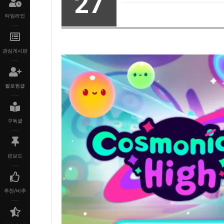
27
타임라인
관심게시판
팔로윙글
구독글
핀보드
추천/비추