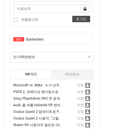
R체험
막 VR체험
로그인
Tentacular
자동로그인
 VR체험을
Vermillion
VR체험
공지
Startenders
녹내장,백내장
Sword Reverie
서핑체험
인기VR컨텐츠
Anshar Wars 2: Hyperdrive
R체험을(스코어계산)
Tentacular
VR기기
VR컨텐츠
신체험
Vermillion
VR노젓기 체험을(스코어계산)
Microsoft vs. Meta : 누가 선두가 될 것인가?
익명
Startenders
PSVR 2, 포베이션 렌더링으로 퍼포먼스 3.6배 향상
익명
체험
Sony, Playstation VR2 첫 공개
익명
Sword Reverie
전한 VR스포츠 승마체험가능)
Audi, 올 여름 Holoride VR 엔터테인먼트 추가
익명
Anshar Wars 2: Hyperdrive
Oculus Quest 2 업데이트로 PC 에어링크 품질 향상
익명
Oculus Quest 2 사용자, "고릴라 팔 증후군" 주의
익명
Steam VR 사용자의 절반은 Oculus Quest2를 가지고 있다고 밝혀져
익명