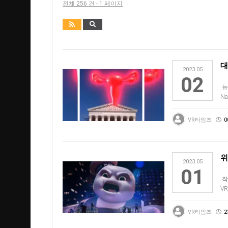
전체 256 건 - 1 페이지
대
2023.05
02
뉴
N
투
VR타임즈
0
위
2023.05
01
작
V
착
VR타임즈
2