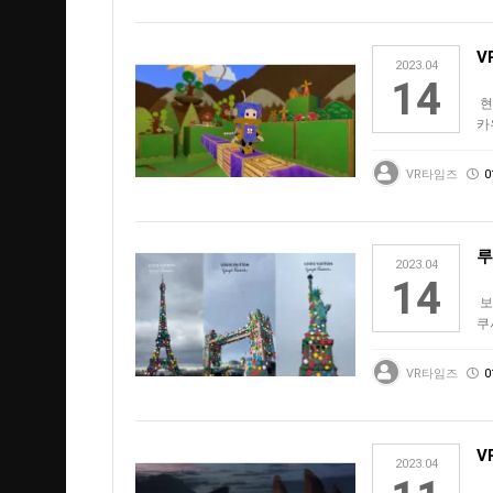
V
2023.04
14
현
카
더
VR타임즈
0
루
2023.04
14
보
쿠
캠
VR타임즈
0
V
2023.04