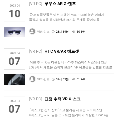
[VR PC]
루무스 AR Z-렌즈
2023.04
10
Z-Lens 플랫폼은 이전 모델인 Maximus의 높은 이미지
품질과 성능을 유지하면서 크기와 무게를 줄이도록
설계되었습니다. 광학 …
VR타임즈
23시 59분
30,394
[VR PC]
HTC VR/AR 헤드셋
2023.04
07
이번 주 HTC는 다음달 네바다주 라스베이거스에서 CES
2023에서 새로운 소비자 친화적 VR 헤드셋을 발표할 것으로
알려졌습니다.…
VR타임즈
02시 02분
31,749
[VR PC]
표정 추적 VR 마스크
2023.04
07
"마스크형 감지 장치"라고 불리는 새로운 디바이스인
X마스크입니다. 일본 스타트업 돌라미가 개발한 XMask는