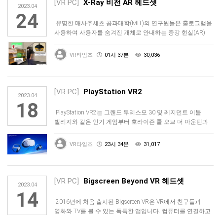
[VR PC]
X-Ray 비전 AR 헤드셋
2023.04
24
유명한 매사추세츠 공과대학(MIT)의 연구원들은 홀로그램을
사용하여 사용자를 숨겨진 개체로 안내하는 증강 현실(AR)
헤드셋을 개발하…
VR타임즈
01시 37분
30,036
[VR PC]
PlayStation VR2
2023.04
18
PlayStation VR2는 그랜드 투리스모 30 및 레지던트 이블
빌리지와 같은 인기 게임부터 호라이즌 콜 오브 더 마운틴과
같은…
VR타임즈
23시 34분
31,017
[VR PC]
Bigscreen Beyond VR 헤드셋
2023.04
14
2016년에 처음 출시된 Bigscreen VR은 VR에서 친구들과
영화와 TV를 볼 수 있는 독특한 앱입니다. 컴퓨터를 연결하고
좋…