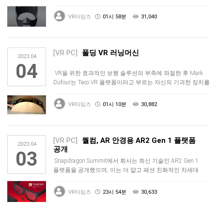
전략적으로 당신의 얼굴…
VR타임즈
01시 58분
31,040
[VR PC]
폴딩 VR 러닝머신
2023.04
04
VR을 위한 효과적인 보행 솔루션의 부족에 좌절한 후 Mark
Dufour는 Taco VR 플랫폼이라고 부르는 자신의 기괴한 장치를
…
VR타임즈
01시 10분
30,882
[VR PC]
퀄컴, AR 안경용 AR2 Gen 1 플랫폼
2023.04
공개
03
Snapdragon Summit에서 회사는 최신 기술인 AR2 Gen 1
플랫폼을 공개했으며, 이는 더 얇고 패션 친화적인 차세대
증…
VR타임즈
23시 54분
30,633