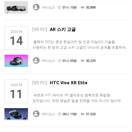
VR타임즈
01시 10분
30,888
[VR PC]
AR 스키 고글
2023.04
14
올해의 CES는 증강 현실(AR) 및 인공 지능(AI) 기술을
사용하는 한 쌍의 고급 스키 고글인 Sirius의 공개를 포함하여
흥미…
VR타임즈
01시 05분
30,239
[VR PC]
HTC Vive XR Elite
2023.04
11
새로운 HTC 바이브 XR 엘리트는 컴팩트한 독립형
장치입니다. 전면 패널은 얼굴 전면을 거의 지나지 않으며
배터리는 헤드셋의 후면 …
VR타임즈
00시 19분
31,520