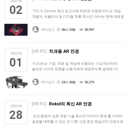
2023.05
02
This Is Game의 최근 보고서에 따르면 저명한 비디오 게임
개발자, 퍼블리셔 및 디지털 유통 회사인 Valve는 현재 새로운
…
VR타임즈
00시 33분
30,997
[VR PC]
치과용 AR 안경
2023.05
01
NuEyes는 기업, 의료 및 게임에 사용되는 가상 데이터의
놀라운 시각적 표현을 사용자에게 제공하도록 설계된 5G
지원 AR 안경으…
VR타임즈
23시 40분
30,279
[VR PC]
Rokid의 최신 AR 안경
2023.04
28
인간-컴퓨터 상호 작용 기술 회사인 Rokid가 현재 홈 시어터
설정을 대체할 수 있는 또 다른 고급 증강 현실(AR) 안경으로
돌아…