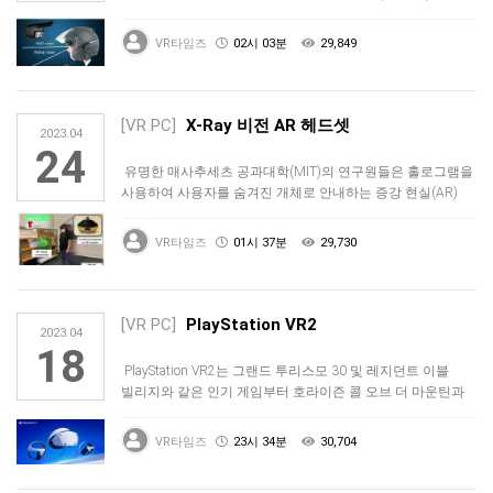
수집한 데이터에 …
VR타임즈
02시 03분
29,849
[VR PC]
X-Ray 비전 AR 헤드셋
2023.04
24
유명한 매사추세츠 공과대학(MIT)의 연구원들은 홀로그램을
사용하여 사용자를 숨겨진 개체로 안내하는 증강 현실(AR)
헤드셋을 개발하…
VR타임즈
01시 37분
29,730
[VR PC]
PlayStation VR2
2023.04
18
PlayStation VR2는 그랜드 투리스모 30 및 레지던트 이블
빌리지와 같은 인기 게임부터 호라이즌 콜 오브 더 마운틴과
같은…
VR타임즈
23시 34분
30,704