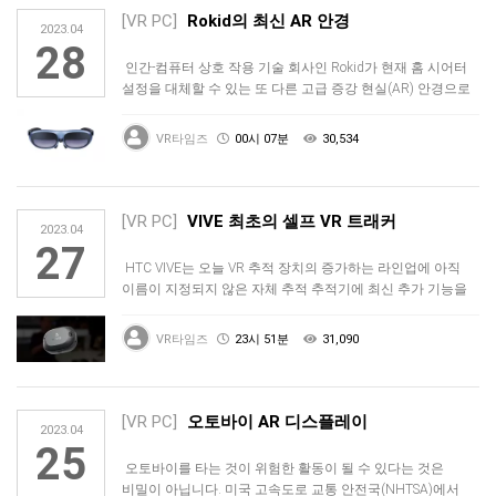
[VR PC]
Rokid의 최신 AR 안경
2023.04
28
인간-컴퓨터 상호 작용 기술 회사인 Rokid가 현재 홈 시어터
설정을 대체할 수 있는 또 다른 고급 증강 현실(AR) 안경으로
돌아…
VR타임즈
00시 07분
30,534
[VR PC]
VIVE 최초의 셀프 VR 트래커
2023.04
27
HTC VIVE는 오늘 VR 추적 장치의 증가하는 라인업에 아직
이름이 지정되지 않은 자체 추적 추적기에 최신 추가 기능을
공개했습니…
VR타임즈
23시 51분
31,090
[VR PC]
오토바이 AR 디스플레이
2023.04
25
오토바이를 타는 것이 위험한 활동이 될 수 있다는 것은
비밀이 아닙니다. 미국 고속도로 교통 안전국(NHTSA)에서