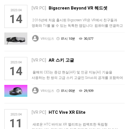
[VR PC]
Bigscreen Beyond VR 헤드셋
2023.04
14
2016년에 처음 출시된 Bigscreen VR은 VR에서 친구들과
영화와 TV를 볼 수 있는 독특한 앱입니다. 컴퓨터를 연결하고
좋…
VR타임즈
01시 10분
30,577
[VR PC]
AR 스키 고글
2023.04
14
올해의 CES는 증강 현실(AR) 및 인공 지능(AI) 기술을
사용하는 한 쌍의 고급 스키 고글인 Sirius의 공개를 포함하여
흥미…
VR타임즈
01시 05분
29,939
[VR PC]
HTC Vive XR Elite
2023.04
11
새로운 HTC 바이브 XR 엘리트는 컴팩트한 독립형