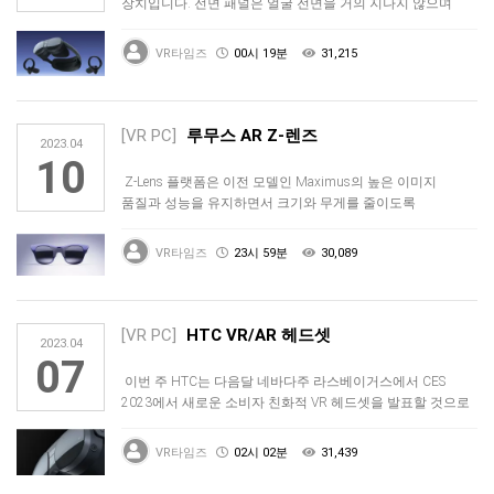
장치입니다. 전면 패널은 얼굴 전면을 거의 지나지 않으며
배터리는 헤드셋의 후면 …
VR타임즈
00시 19분
31,215
[VR PC]
루무스 AR Z-렌즈
2023.04
10
Z-Lens 플랫폼은 이전 모델인 Maximus의 높은 이미지
품질과 성능을 유지하면서 크기와 무게를 줄이도록
설계되었습니다. 광학 …
VR타임즈
23시 59분
30,089
[VR PC]
HTC VR/AR 헤드셋
2023.04
07
이번 주 HTC는 다음달 네바다주 라스베이거스에서 CES
2023에서 새로운 소비자 친화적 VR 헤드셋을 발표할 것으로
알려졌습니다.…
VR타임즈
02시 02분
31,439