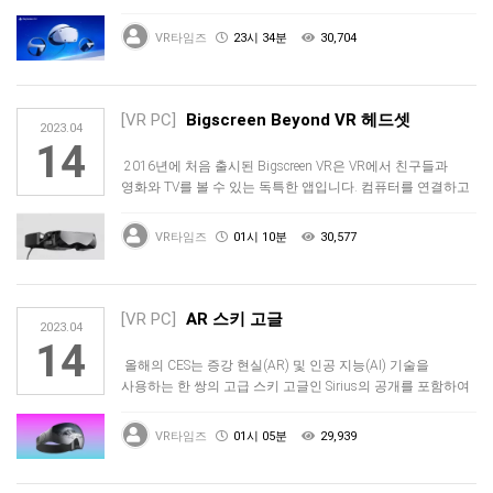
같은…
VR타임즈
23시 34분
30,704
[VR PC]
Bigscreen Beyond VR 헤드셋
2023.04
14
2016년에 처음 출시된 Bigscreen VR은 VR에서 친구들과
영화와 TV를 볼 수 있는 독특한 앱입니다. 컴퓨터를 연결하고
좋…
VR타임즈
01시 10분
30,577
[VR PC]
AR 스키 고글
2023.04
14
올해의 CES는 증강 현실(AR) 및 인공 지능(AI) 기술을
사용하는 한 쌍의 고급 스키 고글인 Sirius의 공개를 포함하여
흥미…
VR타임즈
01시 05분
29,939