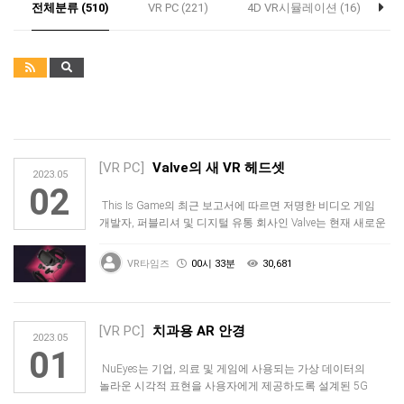
전체분류 (510)
VR PC (221)
4D VR시뮬레이션 (16)
[VR PC]
Valve의 새 VR 헤드셋
2023.05
02
This Is Game의 최근 보고서에 따르면 저명한 비디오 게임
개발자, 퍼블리셔 및 디지털 유통 회사인 Valve는 현재 새로운
…
VR타임즈
00시 33분
30,681
[VR PC]
치과용 AR 안경
2023.05
01
NuEyes는 기업, 의료 및 게임에 사용되는 가상 데이터의
놀라운 시각적 표현을 사용자에게 제공하도록 설계된 5G
지원 AR 안경으…