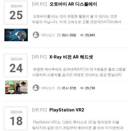
[VR PC]
오토바이 AR 디스플레이
2023.04
25
오토바이를 타는 것이 위험한 활동이 될 수 있다는 것은
비밀이 아닙니다. 미국 고속도로 교통 안전국(NHTSA)에서
수집한 데이터에 …
VR타임즈
02시 03분
29,849
[VR PC]
X-Ray 비전 AR 헤드셋
2023.04
24
유명한 매사추세츠 공과대학(MIT)의 연구원들은 홀로그램을
사용하여 사용자를 숨겨진 개체로 안내하는 증강 현실(AR)
헤드셋을 개발하…
VR타임즈
01시 37분
29,730
[VR PC]
PlayStation VR2
2023.04
18
PlayStation VR2는 그랜드 투리스모 30 및 레지던트 이블
빌리지와 같은 인기 게임부터 호라이즌 콜 오브 더 마운틴과