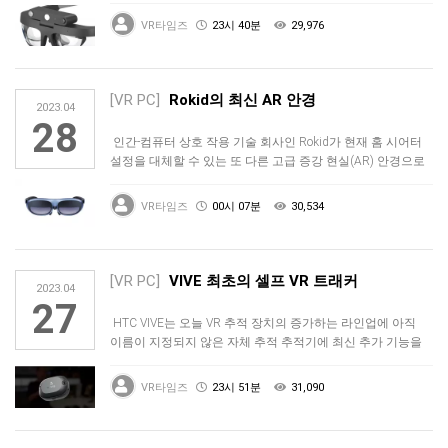
VR타임즈
23시 40분
29,976
[VR PC]
Rokid의 최신 AR 안경
2023.04
28
인간-컴퓨터 상호 작용 기술 회사인 Rokid가 현재 홈 시어터
설정을 대체할 수 있는 또 다른 고급 증강 현실(AR) 안경으로
돌아…
VR타임즈
00시 07분
30,534
[VR PC]
VIVE 최초의 셀프 VR 트래커
2023.04
27
HTC VIVE는 오늘 VR 추적 장치의 증가하는 라인업에 아직
이름이 지정되지 않은 자체 추적 추적기에 최신 추가 기능을
공개했습니…
VR타임즈
23시 51분
31,090