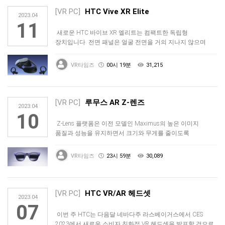
[VR PC]
HTC Vive XR Elite
2023.04
11
새로운 HTC 바이브 XR 엘리트는 컴팩트한 독립형
장치입니다. 전면 패널은 얼굴 전면을 거의 지나지 않으며
배터리는 헤드셋의 후면 …
VR타임즈
00시 19분
31,215
[VR PC]
루무스 AR Z-렌즈
2023.04
10
Z-Lens 플랫폼은 이전 모델인 Maximus의 높은 이미지
품질과 성능을 유지하면서 크기와 무게를 줄이도록
설계되었습니다. 광학 …
VR타임즈
23시 59분
30,089
[VR PC]
HTC VR/AR 헤드셋
2023.04
07
이번 주 HTC는 다음달 네바다주 라스베이거스에서 CES
2023에서 새로운 소비자 친화적 VR 헤드셋을 발표할 것으로