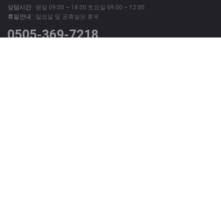
상담시간
: 평일 09:00 ~ 18:00 토요일 09:00 ~ 12:00
휴일안내
: 일요일 및 공휴일은 휴무
0505-369-7218
위 번호는 광고문의 상담번호이며
그외 모든 문의는 회원가입 후 '질문과 답변' 게시판 및 '1:1 문의'
게시판을 이용해 주시기 바랍니다.
사이트 정보
발행소 : 서울시 성동구 행당로1 로타리빌딩 5층 502호
|
대표전화 : 0505-369-
7218
|
팩스번호 : 0505-368-7218
|
청소년보호책임자 : 박선국
|
메일주소(제휴문의) : vrimpactcom@gmail.com
|
사업자명 : VR임팩트
|
제호 : V2R타임즈
|
등록번호 : 서울,아52876
|
등록일 : 2020-02-17
|
발행편집인 : 박선국
V2R타임즈 모든 콘텐츠(영상,기사, 사진)는 저작권법의 보호를 받은바, 무단 전
재와 복사, 배포 등을 금합니다.
Copyright © 2020 V2R타임즈. All rights reserved
보도자료신청 : news@vrtimes.kr