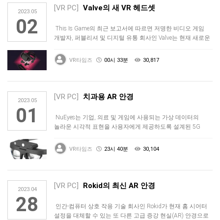
[VR PC]
Valve의 새 VR 헤드셋
2023.05
02
This Is Game의 최근 보고서에 따르면 저명한 비디오 게임
개발자, 퍼블리셔 및 디지털 유통 회사인 Valve는 현재 새로운
…
VR타임즈
00시 33분
30,817
[VR PC]
치과용 AR 안경
2023.05
01
NuEyes는 기업, 의료 및 게임에 사용되는 가상 데이터의
놀라운 시각적 표현을 사용자에게 제공하도록 설계된 5G
지원 AR 안경으…
VR타임즈
23시 40분
30,104
[VR PC]
Rokid의 최신 AR 안경
2023.04
28
인간-컴퓨터 상호 작용 기술 회사인 Rokid가 현재 홈 시어터
설정을 대체할 수 있는 또 다른 고급 증강 현실(AR) 안경으로