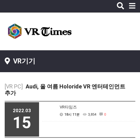
Toggle
naviga
VR기기
[VR PC]
Audi, 올 여름 Holoride VR 엔터테인먼트
추가
VR타임즈
2022.03
18시 11분
3,854
0
15