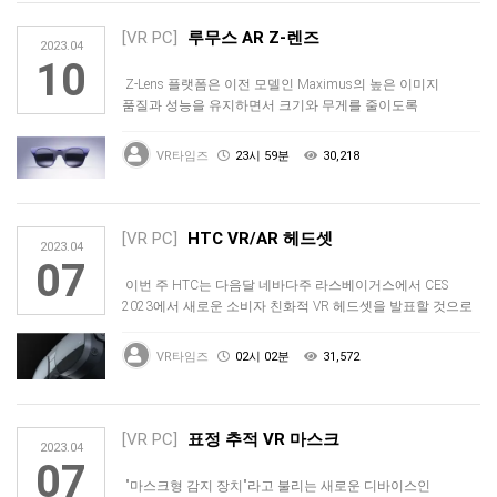
[VR PC]
루무스 AR Z-렌즈
2023.04
10
Z-Lens 플랫폼은 이전 모델인 Maximus의 높은 이미지
품질과 성능을 유지하면서 크기와 무게를 줄이도록
설계되었습니다. 광학 …
VR타임즈
23시 59분
30,218
[VR PC]
HTC VR/AR 헤드셋
2023.04
07
이번 주 HTC는 다음달 네바다주 라스베이거스에서 CES
2023에서 새로운 소비자 친화적 VR 헤드셋을 발표할 것으로
알려졌습니다.…
VR타임즈
02시 02분
31,572
[VR PC]
표정 추적 VR 마스크
2023.04
07
"마스크형 감지 장치"라고 불리는 새로운 디바이스인