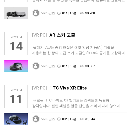
좋…
VR타임즈
01시 10분
30,708
[VR PC]
AR 스키 고글
2023.04
14
올해의 CES는 증강 현실(AR) 및 인공 지능(AI) 기술을
사용하는 한 쌍의 고급 스키 고글인 Sirius의 공개를 포함하여
흥미…
VR타임즈
01시 05분
30,067
[VR PC]
HTC Vive XR Elite
2023.04
11
새로운 HTC 바이브 XR 엘리트는 컴팩트한 독립형
장치입니다. 전면 패널은 얼굴 전면을 거의 지나지 않으며
배터리는 헤드셋의 후면 …
VR타임즈
00시 19분
31,344