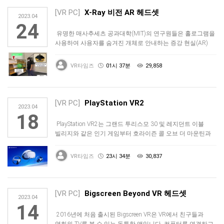
[VR PC]
X-Ray 비전 AR 헤드셋
2023.04
24
유명한 매사추세츠 공과대학(MIT)의 연구원들은 홀로그램을
사용하여 사용자를 숨겨진 개체로 안내하는 증강 현실(AR)
헤드셋을 개발하…
VR타임즈
01시 37분
29,858
[VR PC]
PlayStation VR2
2023.04
18
PlayStation VR2는 그랜드 투리스모 30 및 레지던트 이블
빌리지와 같은 인기 게임부터 호라이즌 콜 오브 더 마운틴과
같은…
VR타임즈
23시 34분
30,837
[VR PC]
Bigscreen Beyond VR 헤드셋
2023.04
14
2016년에 처음 출시된 Bigscreen VR은 VR에서 친구들과
영화와 TV를 볼 수 있는 독특한 앱입니다. 컴퓨터를 연결하고