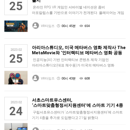
출시
25
온라인 RPG VR 게임인 서바이벌 네이션은 좀비
아포칼립스를 기반으로 이야기가 전개된다. 플레이어는 게임
속에서 다른 생존자들과 함…
VR타임즈
00시 45분
654
아리아스튜디오, 미국 메타버스 영화 제작사 The
2023.02
MetaMovie와 ‘인터랙티브 메타버스 영화 공동
25
제작 …
인공지능(AI) 기반 인터랙티브 콘텐츠 제작 기업인
아리아스튜디오(대표 채수응)가 미국의 메타버스 영화
제작사인 The MetaMov…
VR타임즈
00시 43분
608
서초스마트유스센터,
2023.02
‘스마트맞춤형정서지원센터’에 스마트 기기 4종
24
추가 도입
구립서초유스센터가 ‘스마트맞춤형정서지원센터’에 스마트
기기 4종을 추가로 도입했다고 21일 밝혔다.
스마트맞춤형정서지원센터는 1년 6…