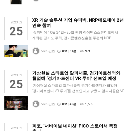
XR 기술 솔루션 기업 슈퍼빅, NRP데모데이 2년
2023.02
연속 참여
25
슈퍼빅이 10월 24일~25일 광명 아이벡스스튜디오에서
개최된 경기도 주최, 경기콘텐츠진흥원 주관의 NRP
데모데이에 2년 연속 참여…
VR타임즈
00시 51분
971
가상현실 스타트업 알파서클, 경기아트센터와
2023.02
협업해 ‘경기아트센터 VR 투어’ 선보일 예정
25
가상현실 스타트업 알파서클이 경기아트센터와 협업해
‘경기아트센터 VR 투어’를 선보인다고 밝혔다.알파서클은 VR
영상 분야의 기술 스…
VR타임즈
00시 49분
1,585
피코, ‘서바이벌 네이션’ PICO 스토어서 독점
2023.02