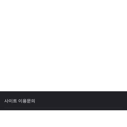
사이트 이용문의
상담시간
: 평일 09:00 ~ 18:00 토요일 09:00 ~ 12:00
휴일안내
: 일요일 및 공휴일은 휴무