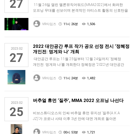
27
11월 26일 열린 멜론뮤직어워드(MMA2022)에서 화려한
오프닝 무대를 선보이며 본격적인 아티스트 활동의 신호탄을
쏘아 올린 인싸…
VR타임즈
11시 26분
1,506
2022 대안공간 루프 작가 공모 선정 전시 ‘정혜정
2023.02
개인전: 멍게와 나’ 개최
27
대안공간 루프는 11월 25일부터 12월 24일까지 ‘정혜정
개인전: 멍게와 나’를 개최한다.정혜정은 ‘2022년 대안공간
루프 전시…
VR타임즈
11시 24분
1,482
버추얼 휴먼 ‘질주’, MMA 2022 오프닝 나선다
2023.02
25
비브스튜디오스의 인싸 버추얼 휴먼 뮤지션 ‘질주(A.K.A
JZ)’가 코로나 사태 이후 3년 만에 대면 개최로 돌아온
멜론뮤직어워드(MMA)을 …
VR타임즈
00시 53분
1,721