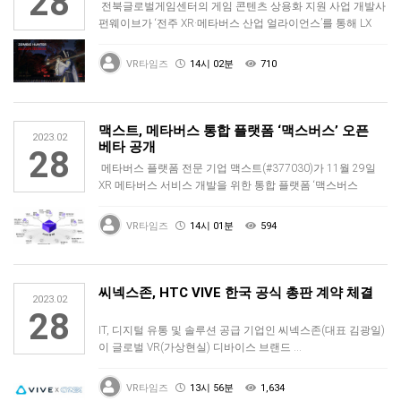
28
전북글로벌게임센터의 게임 콘텐츠 상용화 지원 사업 개발사
펀웨이브가 ‘전주 XR·메타버스 산업 얼라이언스’를 통해 LX
(한국국토정보…
VR타임즈
14시 02분
710
맥스트, 메타버스 통합 플랫폼 ‘맥스버스’ 오픈
2023.02
베타 공개
28
메타버스 플랫폼 전문 기업 맥스트(#377030)가 11월 29일
XR 메타버스 서비스 개발을 위한 통합 플랫폼 ‘맥스버스
(MAXVE…
VR타임즈
14시 01분
594
씨넥스존, HTC VIVE 한국 공식 총판 계약 체결
2023.02
28
IT, 디지털 유통 및 솔루션 공급 기업인 씨넥스존(대표 김광일)
이 글로벌 VR(가상현실) 디바이스 브랜드 …
VR타임즈
13시 56분
1,634