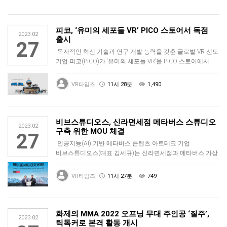
피코, ‘유미의 세포들 VR’ PICO 스토어서 독점
2023.02
출시
27
독자적인 혁신 기술과 연구 개발 능력을 갖춘 글로벌 VR 선도
기업 피코(PICO)가 ‘유미의 세포들 VR’을 PICO 스토어에서
독…
VR타임즈
11시 28분
1,490
비브스튜디오스, 신라면세점 메타버스 스튜디오
2023.02
구축 위한 MOU 체결
27
인공지능(AI) 기반 메타버스 콘텐츠 아트테크 기업
비브스튜디오스(대표 김세규)는 신라면세점과 메타버스 가상
스튜디오 구축을 위한 업…
VR타임즈
11시 27분
749
화제의 MMA 2022 오프닝 무대 주인공 ‘질주’,
2023.02
틱톡커로 본격 활동 개시