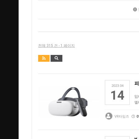
전체 315 건 - 1 페이지
피
2023.04
14
임
엘
혁
VR타임즈
0