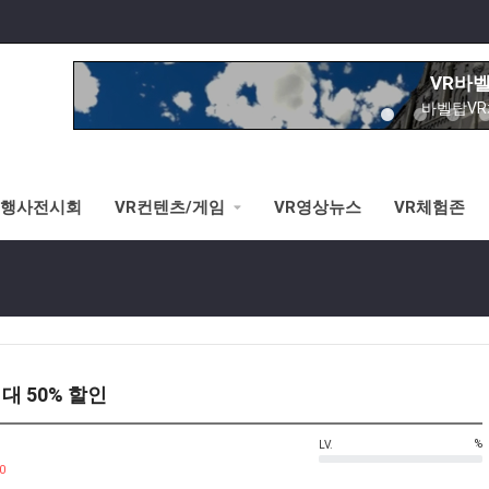
VR바
바벨탑V
노아의방주&성
이제는 교회에서도
시각장애 
황반변경,망막증,
R행사전시회
VR컨텐츠/게임
VR영상뉴스
VR체험존
VR스키/
선수연습시뮬레이터로 V
VR로잉머
VR스포츠-로잉머신 시뮬레이터로 
VR승마
대 50% 할인
3가지 타입별 VR승마체험가능(안
%
LV.
VR바
0