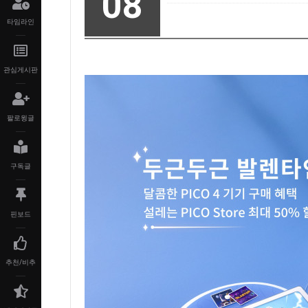
08
타임라인
관심게시판
팔로윙글
구독글
핀보드
추천/비추