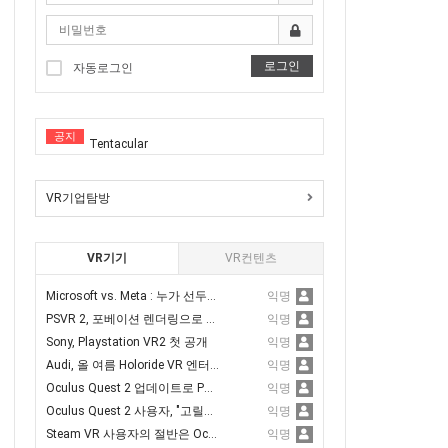
R체험
막 VR체험
로그인
자동로그인
 VR체험을
VR체험
공지
Tentacular
녹내장,백내장
Vermillion
서핑체험
VR기업탐방
Startenders
R체험을(스코어계산)
Sword Reverie
VR기기
VR컨텐츠
신체험
Anshar Wars 2: Hyperdrive
VR노젓기 체험을(스코어계산)
Microsoft vs. Meta : 누가 선두가 될 것인가?
익명
Tentacular
PSVR 2, 포베이션 렌더링으로 퍼포먼스 3.6배 향상
익명
체험
Sony, Playstation VR2 첫 공개
익명
Vermillion
전한 VR스포츠 승마체험가능)
Audi, 올 여름 Holoride VR 엔터테인먼트 추가
익명
Startenders
Oculus Quest 2 업데이트로 PC 에어링크 품질 향상
익명
Oculus Quest 2 사용자, "고릴라 팔 증후군" 주의
익명
Sword Reverie
Steam VR 사용자의 절반은 Oculus Quest2를 가지고 있다고 밝혀져
익명