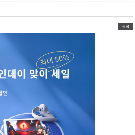
바벨탑V
노아의방주&성
이제는 교회에서도
목록
시각장애 
황반변경,망막증,
VR스키/
선수연습시뮬레이터로 V
VR로잉머
VR스포츠-로잉머신 시뮬레이터로 
VR승마
3가지 타입별 VR승마체험가능(안