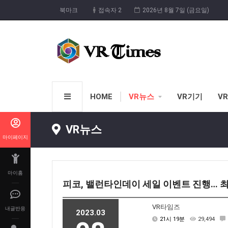
북마크
접속자 2
2026년 8월 7일 (금요일)
HOME
VR뉴스
VR기기
V
VR뉴스
마이페이지
마이홈
피코, 밸런타인데이 세일 이벤트 진행… 최
VR타임즈
내글반응
2023.03
21시 19분
29,494