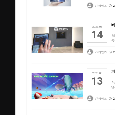
단
VR타임즈
2
버
2023.03
14
핵
동
운
VR타임즈
2
피
2023.03
13
독
낚시
(B
VR타임즈
2