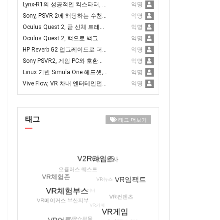
Anshar Wars 2: Hyperdrive
Lynx-R1의 성공적인 킥스타터, 80만 달러 모금 달성
익명
Sony, PSVR 2에 해당하는 수천 개의 개발 키트 출하
익명
Oculus Quest 2, 곧 신체 트레킹 지원 추가
익명
Oculus Quest 2, 핵으로 백그라운드 Discords와 Spotify 앱 구동 가능
익명
HP Reverb G2 업그레이드로 더 나은 트래킹과 새로운 얼굴 개스킷 추가
익명
Sony PSVR2, 게임 PC와 호환되도록 하는 것이 유리
익명
Linux 기반 Simula One 헤드셋, 사전 예약 오픈
익명
Vive Flow, VR 차내 엔터테인먼트에서 홀로라이드와 제휴
익명
태그
태그 더보기