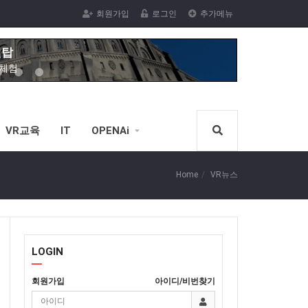
벨탑
회원가입
로그인
추가메뉴
R체험
막 VR체험
 VR체험을
VR체험
녹내장,백내장
VR교육
IT
OPENAi
서핑체험
R체험을(스코어계산)
Home
VR뉴스
신체험
VR노젓기 체험을(스코어계산)
체험
LOGIN
전한 VR스포츠 승마체험가능)
회원가입
아이디/비번찾기
벨탑