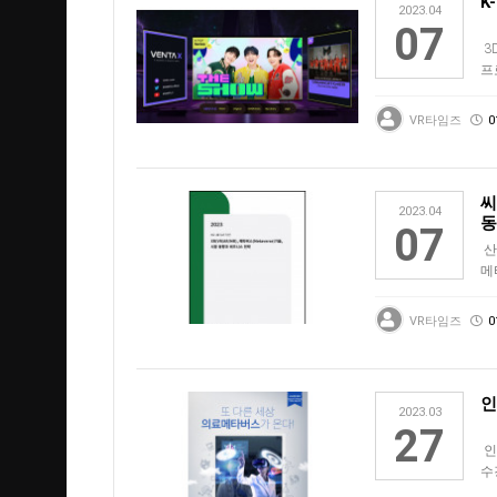
K
2023.04
07
3
프로
X
VR타임즈
0
씨
2023.04
동
07
산
메
‘
VR타임즈
0
인
2023.03
27
인
수
개