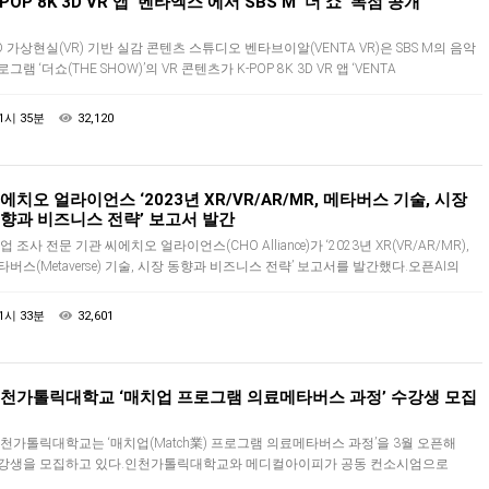
-POP 8K 3D VR 앱 ‘벤타엑스’에서 SBS M ‘더 쇼’ 독점 공개
D 가상현실(VR) 기반 실감 콘텐츠 스튜디오 벤타브이알(VENTA VR)은 SBS M의 음악
그램 ‘더쇼(THE SHOW)’의 VR 콘텐츠가 K-POP 8K 3D VR 앱 ‘VENTA
(벤타엑스)’에서 독점 공개될 예정이라고 밝혔다…
1시 35분
32,120
에치오 얼라이언스 ‘2023년 XR/VR/AR/MR, 메타버스 기술, 시장
향과 비즈니스 전략’ 보고서 발간
업 조사 전문 기관 씨에치오 얼라이언스(CHO Alliance)가 ‘2023년 XR(VR/AR/MR),
타버스(Metaverse) 기술, 시장 동향과 비즈니스 전략’ 보고서를 발간했다.오픈AI의
챗GPT’가 IT 시장에서 모든 이슈를 …
1시 33분
32,601
천가톨릭대학교 ‘매치업 프로그램 의료메타버스 과정’ 수강생 모집
천가톨릭대학교는 ‘매치업(Match業) 프로그램 의료메타버스 과정’을 3월 오픈해
강생을 모집하고 있다.인천가톨릭대학교와 메디컬아이피가 공동 컨소시엄으로
발한 ‘의료메타버스 과정’은 신산업분야 직무능력 향상을 위한 산업맞춤