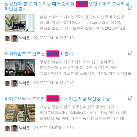
행사는 국내 SaaS 산업의 앞선 기술과 경쟁력을
삼성전자, 홈 오피스 기능 대폭 강화한
2023
년형 스마트 모니터 풀
확인하고, 관련 인프라가 필요한 기업·기관들에 최고
라인업 출시
수준의 인사이트를 제공할 계획이다.주요 프로그램으로는
삼성 스마트 모니터는 PC 연결 없이도 업무와 학습뿐
△주최사 및 주관사의 기조 강연 △디지털 워크플…
아니라 다양한 OTT(Over The Top) 서비스, 게이밍
허브를 즐길 수 있는 올인원 스크린이다. 2020년 12월
출시 후 약 16개월 만에 누적 판매량 100만 대를 돌파하며
박하운
2023-04-10 23:52:18
소비자들로부터 큰 호응을 얻고 있다.2023년형 스마트
모니터는 △마우스와 키보드 컨트롤 지원 △멀티뷰 기능
확장 등으로 업무와 학습 효율성을 높여주고, 가로·세로
에픽게임즈 ‘트윈모션
2023
.1’ 출시
전환(피벗)과 높낮이 조절(HAS), 사용자를 인식해 화면에
향상된 기능과 새로워진 UI로 더 쉽고 강력해진
필요한 정보를 보여주는 등 맞춤형 기능이 강화됐다.◇
트윈모션의 최신 버전이 출시됐다.세계적인 게임
다양한 사용자 편의 …
개발사이자 언리얼 엔진, 스토어 및 디지털 창작 생태계를
위한 모든 것을 제공하는 에픽게임즈 코리아(대표 박성철)
박하운
2023-04-10 23:49:47
는 다양한 산업의 크리에이터들에게 유용한 새롭고
향상된 기능을 제공하는 트윈모션의 최신 버전 ‘트윈모션
2023.1’을 출시했다고 5일 발표했다.트윈모션은 건축,
하이로보틱스, 프로맷
2023
에서 기존 제품 혁신상 수상
자동차&운송, 패션, 제품 디자인 등 다양한 분야를 위한
지능형 자동화 창고 솔루션의 선두 공급업체인
고퀄리티 시각화를 손쉽게 제작할 수 있는 리얼타임
하이로보틱스(Hai Robotics)는 A42T 자율 케이스 처리
몰입형 3D 시각화 솔루션이다.이번에 출시된 트윈모션…
로봇(ACR)을 통해 ‘기존 제품의 최고 혁신’에 대한 MHI
혁신상을 수상했다. 이 권위 있는 상은 3월 22일 수요일
박하운
2023-04-07 01:43:54
시카고에서 열린 프로맷 2023(ProMat 2023)에서
발표됐다.MHI 혁신상은 자동화된 스토리지 및 검색