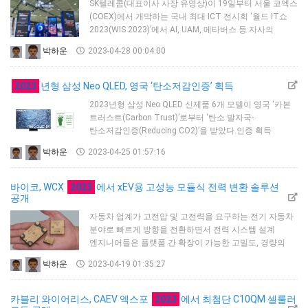
SK텔레콤(대표이사 사장 유영상)이 19일부터 서울 코엑스
(COEX)에서 개막하는 국내 최대 ICT 전시회 ‘월드 IT쇼
2023(WIS 2023)’에서 AI, UAM, 메타버스 등 자사의
다양한 첨단 ICT 기술과 서비스를 선보인다.SKT는 이번
박하운
2023-04-28 00:04:00
전시에서 이미 우리 생활 속에 깊이 자리 잡은 SKT의 AI를
상징하는 ‘AI & I’라는 테마로, 코딩 언어를 형상화한
디자인의 870㎡ 규모 전시관을 운영한다.SKT는 전시
2023
년형 삼성 Neo QLED, 영국 ‘탄소저감인증’ 획득
공간 절반 이상을 다채로운 AI 서비스를 소개하는
2023년형 삼성 Neo QLED 신제품 6개 모델이 영국 ‘카본
공간으로 꾸몄다. 관람객들은 전시관을 돌아보며 ‘AI …
트러스트(Carbon Trust)’로부터 ‘탄소 발자국-
탄소저감인증(Reducing CO2)’을 받았다.인증 획득
제품은 Neo QLED 8K 75형 3개 시리즈(QN900C,
박하운
2023-04-25 01:57:16
QN800C, QN700C), Neo QLED 4K 75형 3개 시리즈
(QN95C, QN90C, QN85C)다.카본 트러스트는 영국
정부가 기후 변화 대응과 온실가스 감축을 목적으로
바이코, WCX
2023
에서 xEV용 고성능 모듈식 전력 변환 솔루션
설립한 인증 기관이며, 제품 생산부터 폐기까지 전
공개
과정에서 발생하는 온실가스 배출량을 국제 기준에 따라
자동차 업계가 고전압 및 고전력을 요구하는 전기 자동차
평가해 …
분야로 빠르게 방향을 전환하면서 전력 시스템 설계
엔지니어들은 플랫폼 간 확장이 가능한 고밀도, 경량의
전력 변환 솔루션을 찾고 있다.바이코는 4월 18일부터
박하운
2023-04-19 01:35:27
20일까지 미국 디트로이트에서 개최되는 국제 자동차
엔지니어링 행사인 ‘WCX™(World Congress Experience
2023)’에서 4개의 논문을 인용해 자사의 확장 가능한
카블리 와이어리스, CAEV 엑스포
2023
에서 최첨단 C10QM 셀룰러