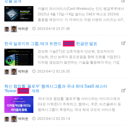
고밀도 모듈식 전력 시스템 기술을 이용한 혁신적인 xEV
모듈 공개
전력 변환 방법을 발표할 예정이다.바이코에서 발표할
카블리 와이어리스(Cavli Wireless)는 인도 벵갈루루에서
논문은 다음과 같다.· 전력 …
2023년 4월 13일~14일 열리는 CAEV 엑스포 2023에
출품할 예정이다. 이 커넥티드 차량 이벤트 시리즈는 IoT,
AI, 사이버 보안 및 자동차 텔레매틱스의 융합에 초점을
박하운
2023-04-18 23:21:40
맞추며, 글로벌 혁신가와 업계 리더들이 만나 커넥티드
자동차 기술의 미래를 배우고 선보인다.카블리(부스: ZC
83)는 3GPP 릴리스 10을 기반으로 하며 셀룰러 및
한국 딜로이트 그룹, 테크 트렌드
2023
한글판 발표
GNSS를 통한 통합 연결을 위해 eSIM이 내장된 최첨단
정보화 기술(IT)은 상호작용의 단순화, 정보처리의
LTE CAT1 셀룰러 모듈인 카블리 C10QM(Cavli C…
지능화, 연산 능력의 풍요로움을 향해 진화를 거듭한다.
이처럼 끊임없이 발전하는 기술을 활용해야 하는 기업
경영자들은 비즈니스 IT, 사이버와 신뢰, 코어시스템
박하운
2023-04-12 02:26:35
현대화 등 중대한 현실적 과제를 마주하고 있다.한국
딜로이트 그룹(총괄대표 홍종성)은 첨단 IT와 비즈니스가
상호 역학적으로 변화를 끌어내는 관련 현실 동향과 이
혁신 협업툴 ‘플로우’ 웹케시그룹과 국내 최대 SaaS 페스타
과정에서 발생하는 문제점을 파헤치고, 각각 2년 및 10년
‘flower
2023
’ 개최
후 기술과 비즈니스의 진화 양상을 전망하는 ‘테크 트렌드
국내 대표 협업툴 ‘플로우’를 서비스하는 마드라스체크
2023(Tech Trends 2023)’ 한…
(대표 이학준)가 주최하고, 웹케시, 쿠콘, 비즈플레이 등
웹케시그룹이 후원하는 국내 최대 규모의 서비스형
소프트웨어(SaaS) 페스타 ‘flower 2023’이 4월 11일부터
박하운
2023-04-12 02:25:14
3일간 서울 잠실 롯데호텔 월드에서 열린다.‘디지털
혁신을 이끄는 리더들의 축제’를 주제로 열리는 이번