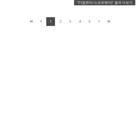
'IT(컴퓨터/소프트웨어)' 결과 더보기
솔루션(ASRS)을 위한 첨단 장비를 개발한 획기적인
업적에 대해 하이로보틱스를 인정하고 혁신적인 최첨단
기술을 통해 고객의 성공을 촉진하려는 이 회사의 노력을
1
2
3
4
5
인정한다.A42T ACR은 시설이…