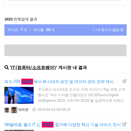
2023
전체검색 결과
게시판 -
7
개
/
게시물 -
58
개
1 / 6 페이지 열람 중
'
IT(컴퓨터/소프트웨어)
' 게시판 내 결과
파수, FDI
2023
에서 AI 시대의 보안 및 데이터 관리 전략 제시
주식회사 파수(대표 조규곤, 이하 파수)가 19일 연례 고객
행사인 ‘파수 디지털 인텔리전스 2023(Fasoo Digital
Intelligence 2023, 이하 FDI 2023)’을 성공적으로 마쳤다.
다양한 기업 및 기관의 CIO, CISO 등 400여 명의 고객이
박하운
2023-05-02 00:08:39
함께한 이번 행사에서 파수는 AI 시대를 위한 보안 및
데이터 관리 전략을 제시했다.19일 오후 여의도 페어몬트
앰배서더 서울에서 개최된 FDI 2023은 ‘Generative AI:
SK텔레콤, 월드 IT쇼
2023
참가해 다양한 혁신 기술·서비스 전시
Applications Risks and Data(생성 AI: 애플리케이션, 리…