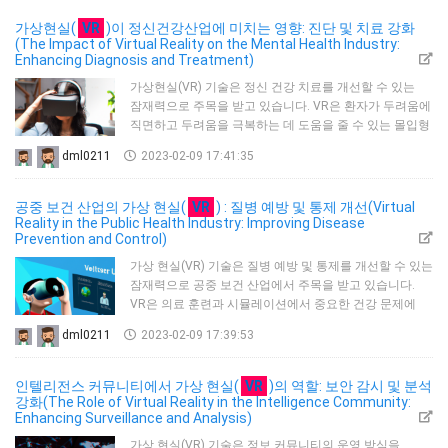
시뮬레이션을 사용하여 달성할 수 있습니다.소셜
서비스에서 VR을 사용하는 한 가지 예는 한국의 서울시가
가상현실(
VR
)이 정신건강산업에 미치는 영향: 진단 및 치료 강화
VR 시뮬레이션을 사용하여 장애인들을 위한 직업 훈련을
(The Impact of Virtual Reality on the Mental Health Industry:
Enhancing Diagnosis and Treatment)
제공하는 프로젝트입니다. 가상현실 시뮬레이션은 그들이
안전하고 통제된 환경에서 직업 기술을 연습할 수 있게
가상현실(VR) 기술은 정신 건강 치료를 개선할 수 있는
해주며, 그들…
잠재력으로 주목을 받고 있습니다. VR은 환자가 두려움에
직면하고 두려움을 극복하는 데 도움을 줄 수 있는 몰입형
경험을 제공하여 안전하고 통제된 환경에서 외상적
dml0211
2023-02-09 17:41:35
경험을 처리할 수 있도록 하기 때문입니다.정신 건강
산업에서, VR은 노출 치료와 다른 형태의 행동 치료의
형태로 치료를 제공할 뿐만 아니라 불안과 외상 후
공중 보건 산업의 가상 현실(
VR
) : 질병 예방 및 통제 개선(Virtual
스트레스 장애 (PTSD)와 같은 상태를 진단하는 것을 돕기
Reality in the Public Health Industry: Improving Disease
Prevention and Control)
위해 사용되고 있습니다. 노출 치료에서, 환자들은 통제된
가상 환경에서 두려움에 직면하는데, 이것은…
가상 현실(VR) 기술은 질병 예방 및 통제를 개선할 수 있는
잠재력으로 공중 보건 산업에서 주목을 받고 있습니다.
VR은 의료 훈련과 시뮬레이션에서 중요한 건강 문제에
대한 공교육과 인식을 향상시키는 것에 이르기까지 공중
dml0211
2023-02-09 17:39:53
보건에서 광범위한 목적으로 사용되었습니다.공중
보건에서 VR을 적용하는 한 가지 예는 훈련 목적으로
VR을 사용하는 것입니다. VR은 의료 전문가에게
인텔리전스 커뮤니티에서 가상 현실(
VR
)의 역할: 보안 감시 및 분석
현실적인 시뮬레이션을 제공하여 복잡한 절차를 연습하고
강화(The Role of Virtual Reality in the Intelligence Community:
Enhancing Surveillance and Analysis)
시뮬레이션된 비상 상황에서 의사 결정을 내릴 수 있도록
합니다. 이러한 유형의 교육은 의료 전문가들이 실제 의…
가상 현실(VR) 기술은 정보 커뮤니티의 운영 방식을