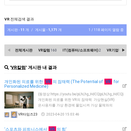
VR
전체검색 결과
게시판 -
11
개
/
게시물 -
1,171
개
1 / 118 페이지 열람 중
전체게시판
VR칼럼
160
IT(컴퓨터/소프트웨어)
2
VR기업탐방
34
'
VR칼럼
' 게시판 내 결과
개인화된 의료를 위한
VR
의 잠재력 (The Potential of
VR
for
Personalized Medicine)
{동영상:https://youtu.be/pLhLhg_HdCQ|pLhLhg_HdCQ}
개인화된 의료를 위한 VR의 잠재력: 가상현실(VR)
은사용자를 가상 환경에 몰입시켜 가상 물체와의
존재감과 상호 작용을 만들 수 있는 기술입니다. 최근몇 년
VR타임즈23
2023-04-20 15:03:46
동안 VR은 의료,특히 개인화된 의료 분야에서 잠재적인
응용을 위해탐구되었습니다. 의료 전문가는 VR 기술을
활용하여 고유한 의료정보와 필요에 따라 개별 환자에
'스포츠와 피트니스에서
VR
의 힘'