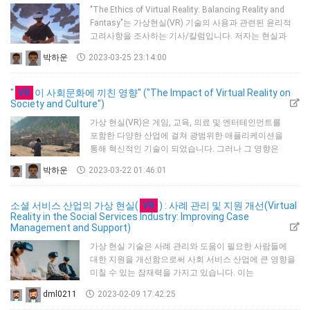
촉각 피드백 장치 등 다양한 유형의 VR 장치와 몰입감을
"The Ethics of Virtual Reality: Balancing Reality and
창출하는 데 어떻게 사용되는지 설명합니다.다음으로 VR
Fantasy"는 가상현실(VR) 기술의 사용과 관련된 윤리적
업계의 성장률, 시장 규모…
고려사항을 조사하는 기사/칼럼입니다. 저자는 현실과
판타지의 경계선을 모호하게 함으로써 발생하는 잠재적인
박하운
2023-03-25 23:14:00
결과와 그것이 개인과 사회 전체에 미치는 영향에 대해
연구합니다.이 기사에서는 VR 몰입도에 대해 설명하고
있습니다.VR은 사용자를 물리적 세계만큼이나 실감나게
"
VR
이 사회문화에 끼친 영향" ("The Impact of Virtual Reality on
느낄 수 있는 가상 환경으로 전송하는 기능을 갖추고
Society and Culture")
있습니다. 이것은 스릴 있고 즐거운 경험이…
가상 현실(VR)은 게임, 교육, 의료 및 엔터테인먼트를
포함한 다양한 산업에 걸쳐 광범위한 애플리케이션을
통해 혁신적인 기술이 되었습니다. 그러나 그 영향은
이러한 분야를 넘어 사회와 문화 전반으로 확대됩니다. 이
박하운
2023-03-22 01:46:01
기사에서, 우리는 VR이 사회와 문화에 미치는 영향과
긍정적이고 부정적인 영향, 그리고 VR의 잠재적인 미래를
탐구할 것입니다.VR이 사회에 미치는 가장 중요한 영향
소셜 서비스 산업의 가상 현실(
VR
) : 사례 관리 및 지원 개선(Virtual
중 하나는 사람들이 이전에는 불가능했던 방식으로
Reality in the Social Services Industry: Improving Case
Management and Support)
디지털 환경과 상호 작용할 수 있는 몰입형 경험을 만드는
능력입니다. 예를 들어, VR 기술은 게이머들에게…
가상 현실 기술은 사례 관리와 도움이 필요한 사람들에
대한 지원을 개선함으로써 사회 서비스 산업에 큰 영향을
미칠 수 있는 잠재력을 가지고 있습니다. 이는
사회복지사가 다양한 시나리오를 경험하고 고객에게 보다
dml0211
2023-02-09 17:42:25
효과적이고 공감적인 지원을 제공할 수 있는 VR