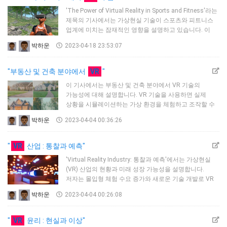
맞게 치료를 조정할 수 있습니다. 개인화된의학에서
'The Power of Virtual Reality in Sports and Fitness'라는
VR의 잠재적인 응용 중 하나는 정신 건강 분야입니다.
제목의 기사에서는 가상현실 기술이 스포츠와 피트니스
VR은 불안, 공포증및 기타 …
업계에 미치는 잠재적인 영향을 설명하고 있습니다. 이
기사에서는 가상현실이 어떻게 트레이닝 테크닉을
박하운
2023-04-18 23:53:07
강화하고 신체적 및 정신적 피트니스를 개선하며 팬과
시청자에게 보다 몰입감 있는 체험을 제공하는지
설명합니다.기사에서는 스포츠나 피트니스에 가상현실
"부동산 및 건축 분야에서
VR
"
기술을 사용하는 것의 몇 가지 이점을 강조하고 있습니다.
이 기사에서는 부동산 및 건축 분야에서 VR 기술의
예를 들어, 선수가 안전하고 제어된 환경을 제공하여
가능성에 대해 설명합니다. VR 기술을 사용하면 실제
스킬을 연습하고 사용자가 복잡한…
상황을 시뮬레이션하는 가상 환경을 체험하고 조작할 수
있습니다.부동산 업계에서는 VR 기술을 활용해 가상
박하운
2023-04-04 00:36:26
부동산 투어를 만들 수 있어 잠재적 구매자가 세계
어디서나 사실상 부동산을 방문할 수 있습니다. 이 기술을
통해 여러 물건을 물리적으로 방문할 필요가 없어지기
"
VR
산업 : 통찰과 예측"
때문에 구매자와 판매자 모두의 시간과 리소스를 절약할
'Virtual Reality Industry: 통찰과 예측'에서는 가상현실
수 있습니다. 또한 VR을 사용하여 아직 건설 중인
(VR) 산업의 현황과 미래 성장 가능성을 설명합니다.
부동산의 가능성을 보여줄 수 있으며 완제품이 어떻게
저자는 몰입형 체험 수요 증가와 새로운 기술 개발로 VR
보일지에 …
산업이 향후 몇 년간 크게 성장할 것으로 예상됨을
박하운
2023-04-04 00:26:08
강조합니다.이 기사에서는 VR 업계와 그 하드웨어,
소프트웨어, 콘텐츠를 포함한 다양한 컴포넌트의 개요를
설명합니다. 저자는 헤드 마운트 디스플레이, 컨트롤러,
"
VR
윤리 : 현실과 이상"